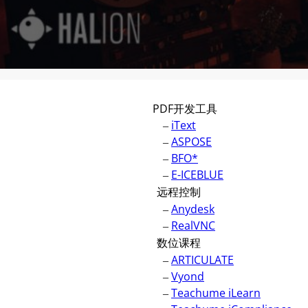
PDF开发工具
–
iText
–
ASPOSE
–
BFO*
–
E-ICEBLUE
远程控制
–
Anydesk
–
RealVNC
数位课程
–
ARTICULATE
–
Vyond
–
Teachume iLearn