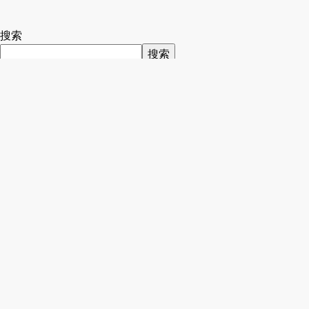
搜索
搜索
Recent Posts
iText数量年租(Volume Subscription)授权方式
V-Ray April Promo特价活动
Keyshot永久升级版停售
Keyshot 11新版本推出及更改授权方式
iText授权全面改为数量年订阅
Recent Comments
您尚未收到任何评论。
Archives
2023 年 5 月
2023 年 4 月
2023 年 3 月
2022 年 2 月