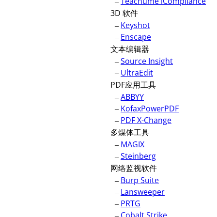
–
Teachume iCompliance
3D 软件
–
Keyshot
–
Enscape
文本编辑器
–
Source Insight
–
UltraEdit
PDF应用工具
–
ABBYY
–
KofaxPowerPDF
–
PDF X-Change
多煤体工具
–
MAGIX
–
Steinberg
网络监视软件
–
Burp Suite
–
Lansweeper
–
PRTG
–
Cobalt Strike