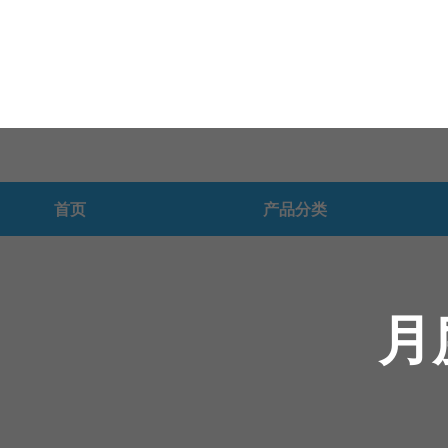
跳
至
内
容
首页
产品分类
月