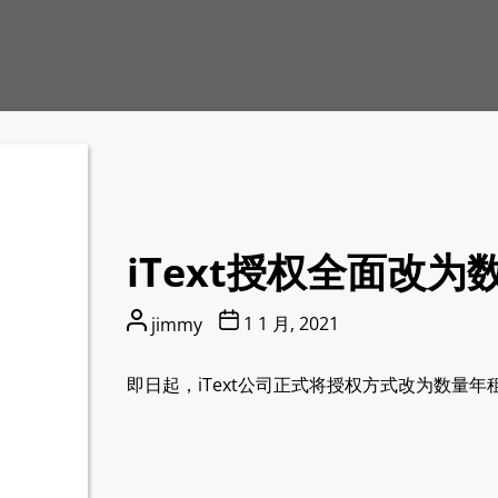
iText授权全面改
文
发
1 1 月, 2021
jimmy
章
布
作
日
即日起，iText公司正式将授权方式改为数量年租方式(V
者
期