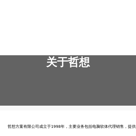
跳
至
内
容
关于哲想
哲想方案有限公司成立于1998年，主要业务包括电脑软体代理销售，提