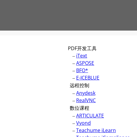
PDF开发工具
–
iText
–
ASPOSE
–
BFO*
–
E-ICEBLUE
远程控制
–
Anydesk
–
RealVNC
数位课程
–
ARTICULATE
–
Vyond
–
Teachume iLearn