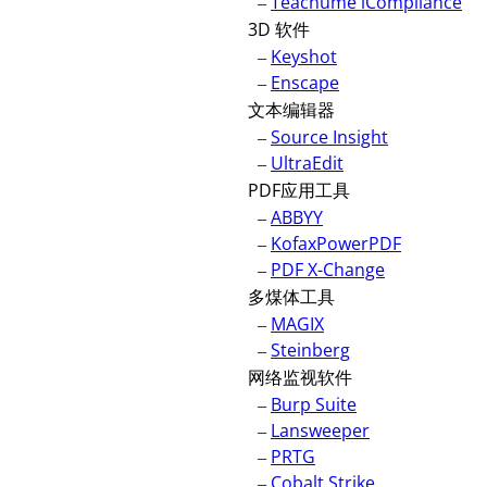
–
Teachume iCompliance
3D 软件
–
Keyshot
–
Enscape
文本编辑器
–
Source Insight
–
UltraEdit
PDF应用工具
–
ABBYY
–
KofaxPowerPDF
–
PDF X-Change
多煤体工具
–
MAGIX
–
Steinberg
网络监视软件
–
Burp Suite
–
Lansweeper
–
PRTG
–
Cobalt Strike