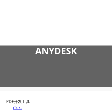
跳
至
内
容
ANYDESK
PDF开发工具
–
iText