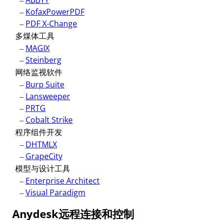
–
ABBYY
–
KofaxPowerPDF
–
PDF X-Change
多煤体工具
–
MAGIX
–
Steinberg
网络监视软件
–
Burp Suite
–
Lansweeper
–
PRTG
–
Cobalt Strike
程序组件开发
–
DHTMLX
–
GrapeCity
模型与设计工具
–
Enterprise Architect
–
Visual Paradigm
Anydesk远程连接和控制