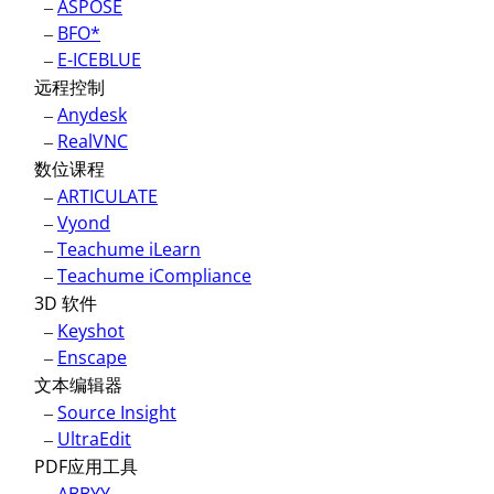
–
ASPOSE
–
BFO*
–
E-ICEBLUE
远程控制
–
Anydesk
–
RealVNC
数位课程
–
ARTICULATE
–
Vyond
–
Teachume iLearn
–
Teachume iCompliance
3D 软件
–
Keyshot
–
Enscape
文本编辑器
–
Source Insight
–
UltraEdit
PDF应用工具