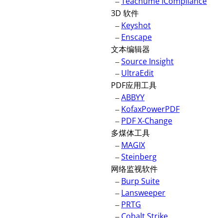
–
Teachume iCompliance
3D 软件
–
Keyshot
–
Enscape
文本编辑器
–
Source Insight
–
UltraEdit
PDF应用工具
–
ABBYY
–
KofaxPowerPDF
–
PDF X-Change
多煤体工具
–
MAGIX
–
Steinberg
网络监视软件
–
Burp Suite
–
Lansweeper
–
PRTG
–
Cobalt Strike