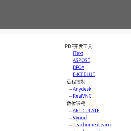
PDF开发工具
–
iText
–
ASPOSE
–
BFO*
–
E-ICEBLUE
远程控制
–
Anydesk
–
RealVNC
数位课程
–
ARTICULATE
–
Vyond
–
Teachume iLearn