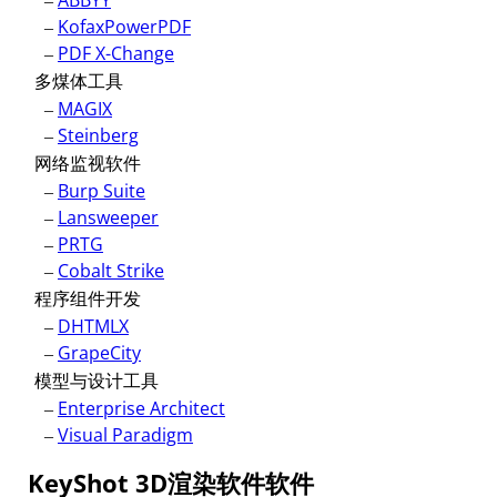
–
ABBYY
–
KofaxPowerPDF
–
PDF X-Change
多煤体工具
–
MAGIX
–
Steinberg
网络监视软件
–
Burp Suite
–
Lansweeper
–
PRTG
–
Cobalt Strike
程序组件开发
–
DHTMLX
–
GrapeCity
模型与设计工具
–
Enterprise Architect
–
Visual Paradigm
KeyShot 3D渲染软件软件