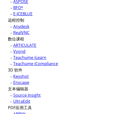
–
ASPOSE
–
BFO*
–
E-ICEBLUE
远程控制
–
Anydesk
–
RealVNC
数位课程
–
ARTICULATE
–
Vyond
–
Teachume iLearn
–
Teachume iCompliance
3D 软件
–
Keyshot
–
Enscape
文本编辑器
–
Source Insight
–
UltraEdit
PDF应用工具