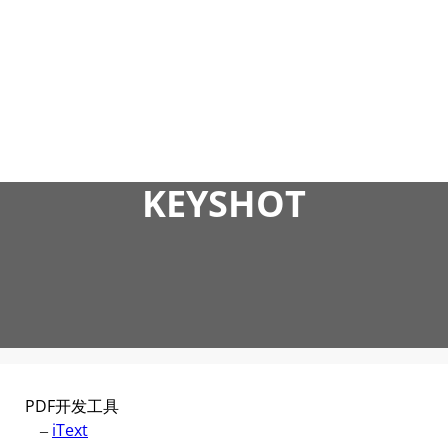
跳
至
内
容
KEYSHOT
PDF开发工具
–
iText