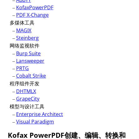
–
ABBYY
–
KofaxPowerPDF
–
PDF X-Change
多煤体工具
–
MAGIX
–
Steinberg
网络监视软件
–
Burp Suite
–
Lansweeper
–
PRTG
–
Cobalt Strike
程序组件开发
–
DHTMLX
–
GrapeCity
模型与设计工具
–
Enterprise Architect
–
Visual Paradigm
Kofax PowerPDF创建、编辑、转换和