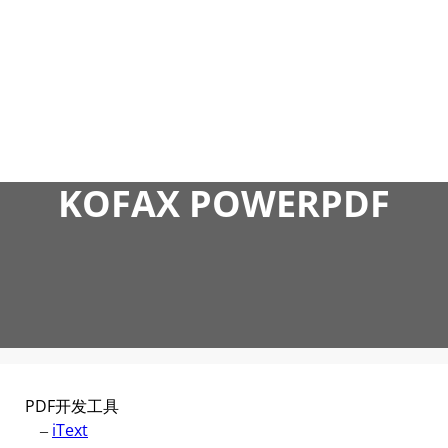
跳
至
内
容
KOFAX POWERPDF
PDF开发工具
–
iText