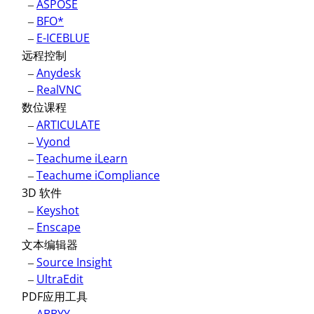
–
ASPOSE
–
BFO*
–
E-ICEBLUE
远程控制
–
Anydesk
–
RealVNC
数位课程
–
ARTICULATE
–
Vyond
–
Teachume iLearn
–
Teachume iCompliance
3D 软件
–
Keyshot
–
Enscape
文本编辑器
–
Source Insight
–
UltraEdit
PDF应用工具