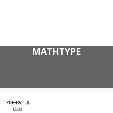
跳
至
内
容
MATHTYPE
PDF开发工具
–
iText