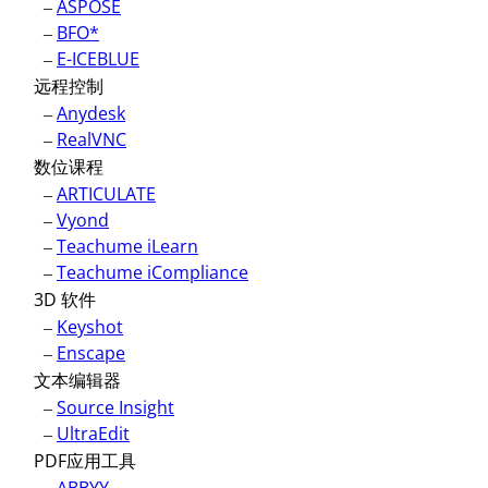
–
ASPOSE
–
BFO*
–
E-ICEBLUE
远程控制
–
Anydesk
–
RealVNC
数位课程
–
ARTICULATE
–
Vyond
–
Teachume iLearn
–
Teachume iCompliance
3D 软件
–
Keyshot
–
Enscape
文本编辑器
–
Source Insight
–
UltraEdit
PDF应用工具