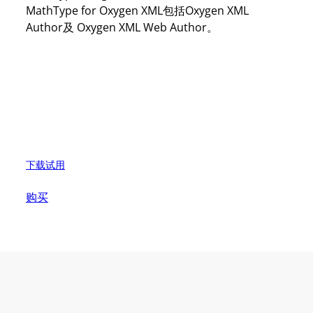
MathType for Oxygen XML包括Oxygen XML
Author及 Oxygen XML Web Author。
下载试用
购买