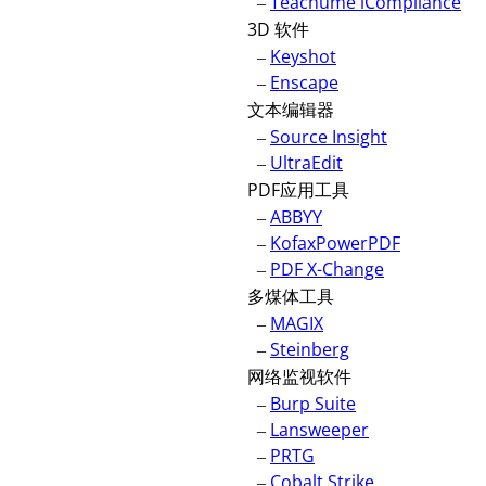
–
Teachume iCompliance
3D 软件
–
Keyshot
–
Enscape
文本编辑器
–
Source Insight
–
UltraEdit
PDF应用工具
–
ABBYY
–
KofaxPowerPDF
–
PDF X-Change
多煤体工具
–
MAGIX
–
Steinberg
网络监视软件
–
Burp Suite
–
Lansweeper
–
PRTG
–
Cobalt Strike