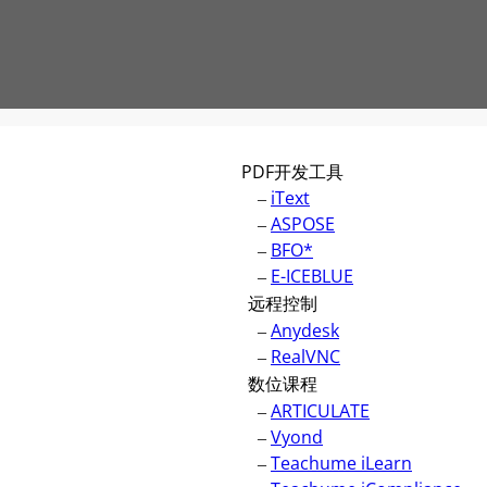
PDF开发工具
–
iText
–
ASPOSE
–
BFO*
–
E-ICEBLUE
远程控制
–
Anydesk
–
RealVNC
数位课程
–
ARTICULATE
–
Vyond
–
Teachume iLearn