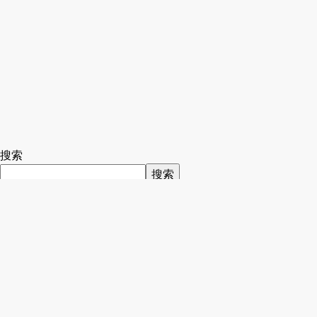
搜索
搜索
Recent Posts
iText数量年租(Volume Subscription)授权方式
V-Ray April Promo特价活动
Keyshot永久升级版停售
Keyshot 11新版本推出及更改授权方式
iText授权全面改为数量年订阅
Recent Comments