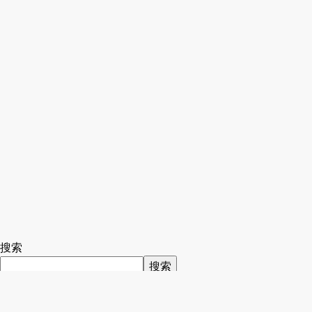
搜索
搜索
Recent Posts
iText数量年租(Volume Subscription)授权方式