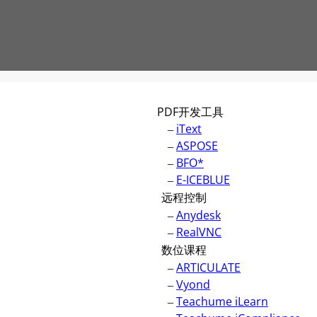
PDF开发工具
–
iText
–
ASPOSE
–
BFO*
–
E-ICEBLUE
远程控制
–
Anydesk
–
RealVNC
数位课程
–
ARTICULATE
–
Vyond
–
Teachume iLearn