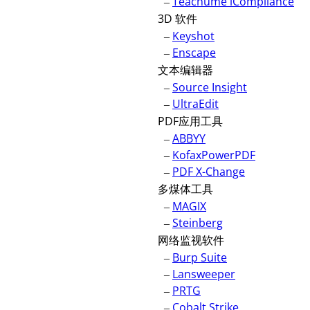
–
Teachume iCompliance
3D 软件
–
Keyshot
–
Enscape
文本编辑器
–
Source Insight
–
UltraEdit
PDF应用工具
–
ABBYY
–
KofaxPowerPDF
–
PDF X-Change
多煤体工具
–
MAGIX
–
Steinberg
网络监视软件
–
Burp Suite
–
Lansweeper
–
PRTG
–
Cobalt Strike