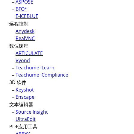
–
ASPOSE
–
BFO*
–
E-ICEBLUE
远程控制
–
Anydesk
–
RealVNC
数位课程
–
ARTICULATE
–
Vyond
–
Teachume iLearn
–
Teachume iCompliance
3D 软件
–
Keyshot
–
Enscape
文本编辑器
–
Source Insight
–
UltraEdit
PDF应用工具