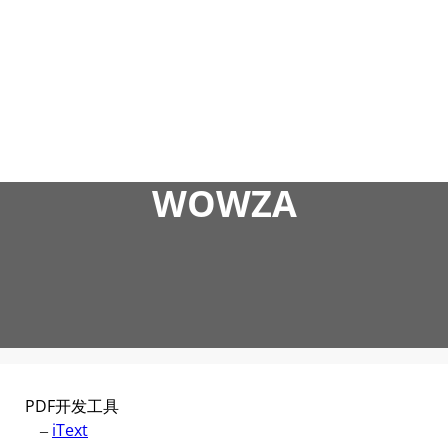
跳
至
内
容
WOWZA
PDF开发工具
–
iText