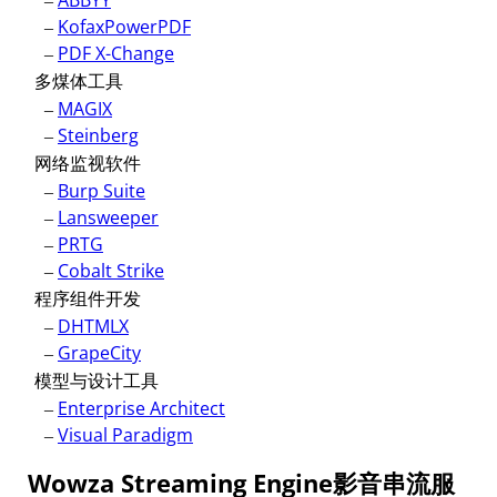
–
ABBYY
–
KofaxPowerPDF
–
PDF X-Change
多煤体工具
–
MAGIX
–
Steinberg
网络监视软件
–
Burp Suite
–
Lansweeper
–
PRTG
–
Cobalt Strike
程序组件开发
–
DHTMLX
–
GrapeCity
模型与设计工具
–
Enterprise Architect
–
Visual Paradigm
Wowza Streaming Engine影音串流服